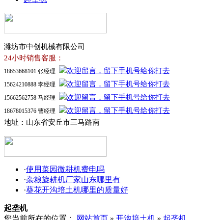
潍坊市中创机械有限公司
24小时销售客服：
18653668101 张经理
15624210888 李经理
15662562758 马经理
18678015376 曹经理
地址：山东省安丘市三马路南
·
使用菜园微耕机费电吗
·
杂粮旋耕机厂家山东哪里有
·
葵花开沟培土机哪里的质量好
起垄机
您当前所在的位置：
网站首页
»
开沟培土机
»
起垄机