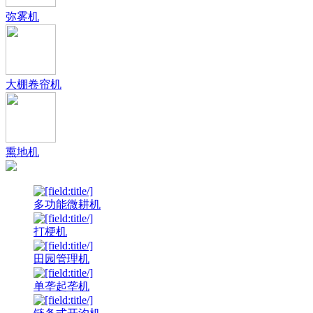
弥雾机
大棚卷帘机
熏地机
多功能微耕机
打梗机
田园管理机
单垄起垄机