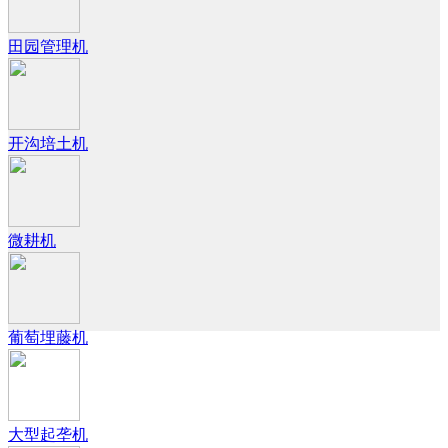
田园管理机
开沟培土机
微耕机
葡萄埋藤机
大型起垄机