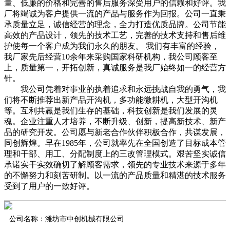
量、低廉的价格和完善的售后服务深受用户的信赖和好评。我
厂将竭诚为客户提供一流的产品与服务作为回报。公司一直秉
承质量立足，诚信经营的理念，全力打造优质品牌。公司节能
高效的产品设计，领先的技术工艺，完善的技术支持和售后维
护使每一个客户成为我们永久的朋友。 我们有丰富的经验，
我厂家先后经营10余年来采购国家科研机构，我公司顾客至
上，质量第一，开拓创新，真诚服务是我厂始终如一的经营方
针。
我公司凭着对事业的执着追求和永远挑战自我的勇气，我
们将不断推荐出新产品开沟机，多功能微耕机，大型开沟机
等。互利共羸是我们生存的基础，科技创新是我们发展的灵
魂。企业注重人才培养，不断升级、创新，提高新技术、新产
品的研究开发。公司愿与新老合作伙伴积极合作，共谋发展，
同创辉煌。早在1985年，公司就率先在全国创造了目标成本管
理和干部、用工、分配制度上的三改管理模式。艰苦坚实诚信
承诺实干实效确切了解顾客需求，领先的专业技术来源于多年
的不懈努力和刻苦研制。以一流的产品质量和精湛的技术服务
受到了用户的一致好评。
公司名称：潍坊市中创机械有限公司