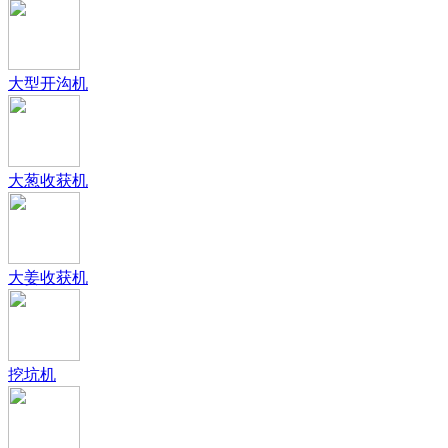
大型开沟机
大葱收获机
大姜收获机
挖坑机