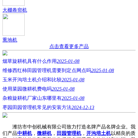
大棚卷帘机
熏地机
点击查看更多产品
烟草旋耕机具有什么作用
2025-01-08
维修西红柿田园管理机需要到定点网点吗
2025-01-08
玉米开沟培土机介绍和比较
2025-01-08
使用菜园微耕机费电吗
2025-01-08
杂粮旋耕机厂家山东哪里有
2025-01-08
枣园田园管理机常见的安装方法
2024-12-13
潍坊市中创机械有限公司致力打造名牌产品名牌企业。我
们产品
中耕机
，
微耕机
，
田园管理机
，
开沟培土机
以精良的质