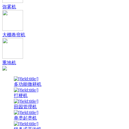
弥雾机
大棚卷帘机
熏地机
多功能微耕机
打梗机
田园管理机
单垄起垄机