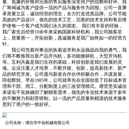
量、低廉的价格和完善的售后服务深受用户的信赖和好评。我
厂将竭诚为客户提供一流的产品与服务作为回报。公司一直秉
承质量立足，诚信经营的理念，全力打造优质品牌。公司节能
高效的产品设计，领先的技术工艺，完善的技术支持和售后维
护使每一个客户成为我们永久的朋友。 我们有丰富的经验，
我厂家先后经营10余年来采购国家科研机构，我公司顾客至
上，质量第一，开拓创新，真诚服务是我厂始终如一的经营方
针。
我公司凭着对事业的执着追求和永远挑战自我的勇气，我
们将不断推荐出新产品开沟机，多功能微耕机，大型开沟机
等。互利共羸是我们生存的基础，科技创新是我们发展的灵
魂。企业注重人才培养，不断升级、创新，提高新技术、新产
品的研究开发。公司愿与新老合作伙伴积极合作，共谋发展，
同创辉煌。早在1985年，公司就率先在全国创造了目标成本管
理和干部、用工、分配制度上的三改管理模式。艰苦坚实诚信
承诺实干实效确切了解顾客需求，领先的专业技术来源于多年
的不懈努力和刻苦研制。以一流的产品质量和精湛的技术服务
受到了用户的一致好评。
公司名称：潍坊市中创机械有限公司