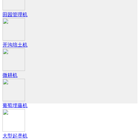
田园管理机
开沟培土机
微耕机
葡萄埋藤机
大型起垄机