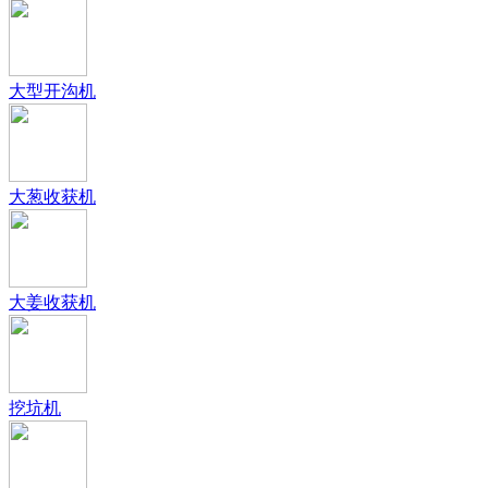
大型开沟机
大葱收获机
大姜收获机
挖坑机