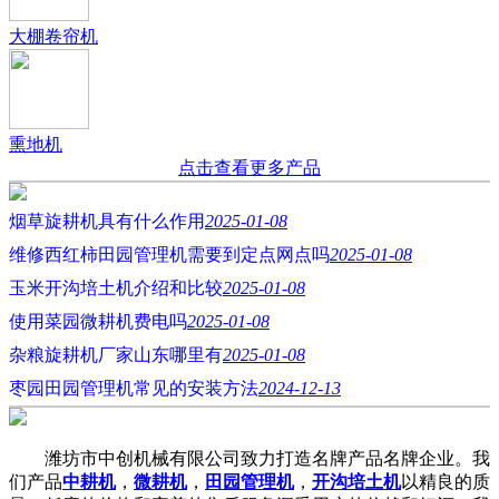
大棚卷帘机
熏地机
点击查看更多产品
烟草旋耕机具有什么作用
2025-01-08
维修西红柿田园管理机需要到定点网点吗
2025-01-08
玉米开沟培土机介绍和比较
2025-01-08
使用菜园微耕机费电吗
2025-01-08
杂粮旋耕机厂家山东哪里有
2025-01-08
枣园田园管理机常见的安装方法
2024-12-13
潍坊市中创机械有限公司致力打造名牌产品名牌企业。我
们产品
中耕机
，
微耕机
，
田园管理机
，
开沟培土机
以精良的质