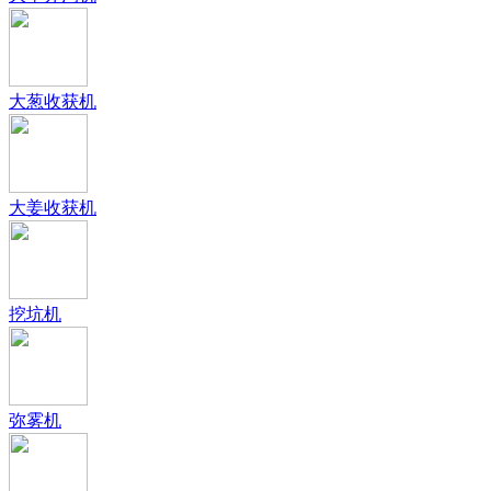
大葱收获机
大姜收获机
挖坑机
弥雾机