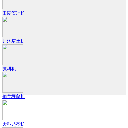
田园管理机
开沟培土机
微耕机
葡萄埋藤机
大型起垄机