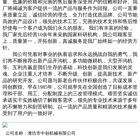
量、低廉的价格和完善的售后服务深受用户的信赖和好评。我
厂将竭诚为客户提供一流的产品与服务作为回报。公司一直秉
承质量立足，诚信经营的理念，全力打造优质品牌。公司节能
高效的产品设计，领先的技术工艺，完善的技术支持和售后维
护使每一个客户成为我们永久的朋友。 我们有丰富的经验，
我厂家先后经营10余年来采购国家科研机构，我公司顾客至
上，质量第一，开拓创新，真诚服务是我厂始终如一的经营方
针。
我公司凭着对事业的执着追求和永远挑战自我的勇气，我
们将不断推荐出新产品开沟机，多功能微耕机，大型开沟机
等。互利共羸是我们生存的基础，科技创新是我们发展的灵
魂。企业注重人才培养，不断升级、创新，提高新技术、新产
品的研究开发。公司愿与新老合作伙伴积极合作，共谋发展，
同创辉煌。早在1985年，公司就率先在全国创造了目标成本管
理和干部、用工、分配制度上的三改管理模式。艰苦坚实诚信
承诺实干实效确切了解顾客需求，领先的专业技术来源于多年
的不懈努力和刻苦研制。以一流的产品质量和精湛的技术服务
受到了用户的一致好评。
公司名称：潍坊市中创机械有限公司