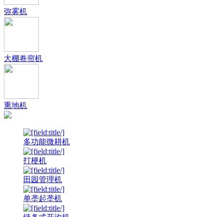
弥雾机
大棚卷帘机
熏地机
多功能微耕机
打梗机
田园管理机
单垄起垄机